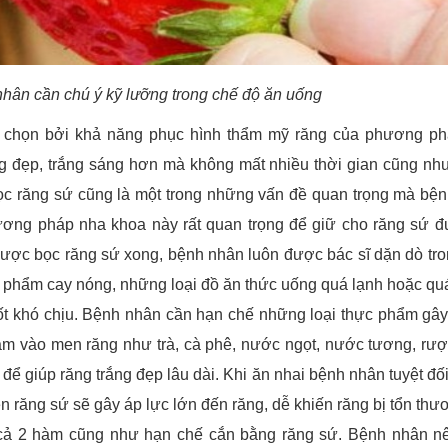
nhân cần chú ý kỹ lưỡng trong chế độ ăn uống
 chọn bởi khả năng phục hình thẩm mỹ răng của phương ph
ng đẹp, trắng sáng hơn mà không mất nhiều thời gian cũng n
 bọc răng sứ cũng là một trong những vấn đề quan trọng mà bệ
hương pháp nha khoa này rất quan trọng để giữ cho răng sứ 
được bọc răng sứ xong, bệnh nhân luôn được bác sĩ dặn dò tro
 phẩm cay nóng, những loại đồ ăn thức uống quá lạnh hoặc qu
ốt khó chịu. Bệnh nhân cần hạn chế những loại thực phẩm gâ
ám vào men răng như trà, cà phê, nước ngọt, nước tương, rư
ể giúp răng trắng đẹp lâu dài. Khi ăn nhai bệnh nhân tuyệt đố
n răng sứ sẽ gây áp lực lớn đến răng, dễ khiến răng bị tổn thư
 cả 2 hàm cũng như hạn chế cắn bằng răng sứ. Bệnh nhân n