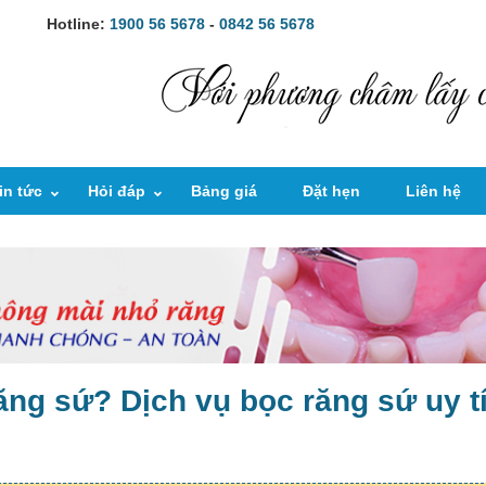
Hotline:
1900 56 5678
-
0842 56 5678
in tức
Hỏi đáp
Bảng giá
Đặt hẹn
Liên hệ
ăng sứ? Dịch vụ bọc răng sứ uy t