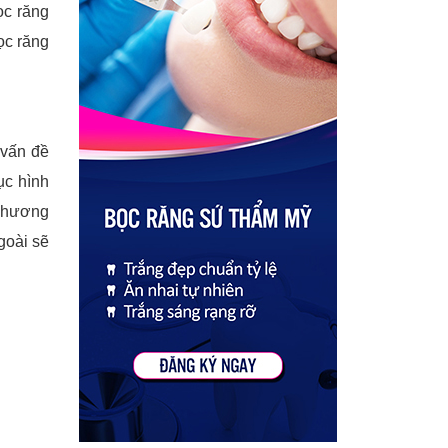
ọc răng
ọc răng
 vấn đề
ục hình
 phương
goài sẽ