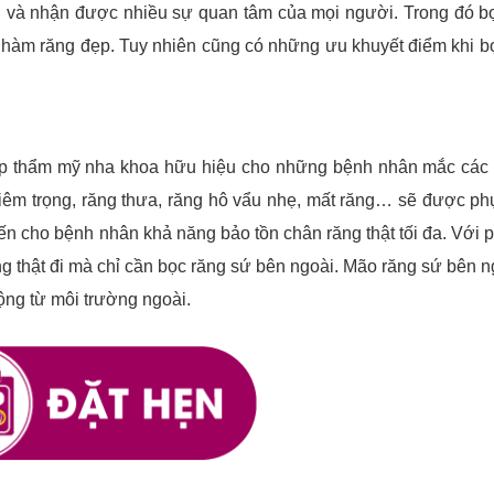
 và nhận được nhiều sự quan tâm của mọi người. Trong đó b
ại hàm răng đẹp. Tuy nhiên cũng có những ưu khuyết điểm khi b
áp thẩm mỹ nha khoa hữu hiệu cho những bệnh nhân mắc các
hiêm trọng, răng thưa, răng hô vẩu nhẹ, mất răng… sẽ được ph
ến cho bệnh nhân khả năng bảo tồn chân răng thật tối đa. Với
 thật đi mà chỉ cần bọc răng sứ bên ngoài. Mão răng sứ bên n
động từ môi trường ngoài.