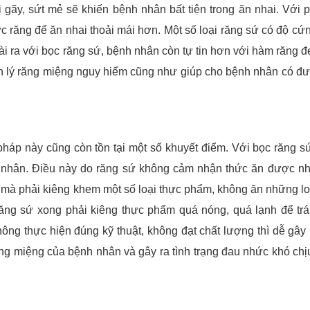
 gãy, sứt mẻ sẽ khiến bệnh nhân bất tiện trong ăn nhai. Với
 răng để ăn nhai thoải mái hơn. Một số loại răng sứ có độ cứ
goài ra với bọc răng sứ, bệnh nhân còn tự tin hơn với hàm răng đ
h lý răng miệng nguy hiểm cũng như giúp cho bệnh nhân có đ
p này cũng còn tồn tại một số khuyết điểm. Với bọc răng s
 nhân. Điều này do răng sứ không cảm nhận thức ăn được n
 mà phải kiêng khem một số loại thực phẩm, không ăn những lo
ng sứ xong phải kiêng thực phẩm quá nóng, quá lạnh để trá
ng thực hiện đúng kỹ thuật, không đạt chất lượng thì dễ gây 
 miệng của bệnh nhân và gây ra tình trạng đau nhức khó chịu