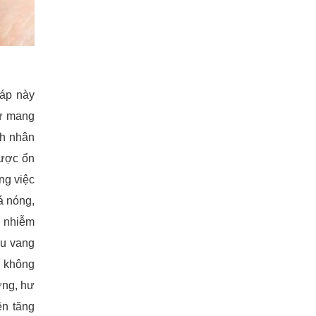
áp này
hư mang
nh nhân
được ổn
ng việc
á nóng,
y nhiễm
ợu vang
i không
ơng, hư
ên tăng