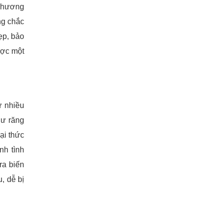
 phương
ng chắc
ẹp, bảo
ược một
ứ nhiều
hư răng
ại thức
nh tình
ra biến
, dễ bị