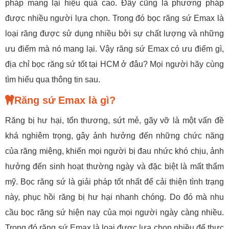
pháp mang lại hiệu quả cao. Đây cũng là phương pháp
được nhiều người lựa chọn. Trong đó bọc răng sứ Emax là
loại răng được sử dụng nhiều bởi sự chất lượng và những
ưu điểm mà nó mang lại. Vậy răng sứ Emax có ưu điểm gì,
địa chỉ bọc răng sứ tốt tại HCM ở đâu? Mọi người hãy cùng
tìm hiểu qua thông tin sau.
Răng sứ Emax là gì?
Răng bị hư hại, tổn thương, sứt mẻ, gãy vỡ là một vấn đề
khá nghiêm trọng, gây ảnh hưởng đến những chức năng
của răng miệng, khiến mọi người bị đau nhức khó chịu, ảnh
hưởng đến sinh hoạt thường ngày và đặc biệt là mất thẩm
mỹ. Bọc răng sứ là giải pháp tốt nhất để cải thiện tình trạng
này, phục hồi răng bị hư hại nhanh chóng. Do đó mà nhu
cầu bọc răng sứ hiện nay của mọi người ngày càng nhiều.
Trong đó răng sứ Emax là loại được lựa chọn nhiều để thực