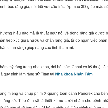
trình bọc răng giả, nổi trội với cấu trúc lớp màu 3D giúp màu s
thương hiệu nào mà là thuật ngữ nói về dòng răng giả được 
ần tiếp xúc giữa nướu và chân răng giả, từ đó ngăn việc phản
phần chân răng) giúp nâng cao tính thẩm mĩ.
ẩm mỹ răng trong nha khoa, đòi hỏi bác sĩ phải có kỹ thuật tốt
à quy trình làm răng sứ Titan tại
Nha khoa Nhân Tâm
g răng miệng và chụp phim X-quang toàn cảnh Panorex cho bệ
àm răng sứ. Tiếp đến sẽ là thiết kế nụ cười nhằm cho bệnh nh
từ đó bác sĩ sẽ trao đổi với bệnh nhân và điều chỉnh phù hợp.