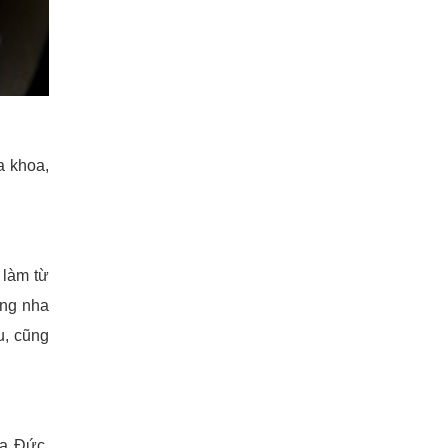
a khoa,
 làm từ
ong nha
u, cũng
ủa Đức.