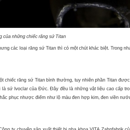
g của những chiếc răng sứ Titan
ng các loại răng sứ Titan thì có một chút khác biệt. Trong nh
ột chiếc răng sứ Titan bình thường, tuy nhiên phần Titan được
i là sứ Ivoclar của Đức. Đây đều là những vật liệu cao cấp tr
in khắc phục nhược điểm như lộ màu đen hợp kim, đen viền nướ
ông ty chuyên sản xuất thiết bị nha khoa VITA Zahnfabrik c