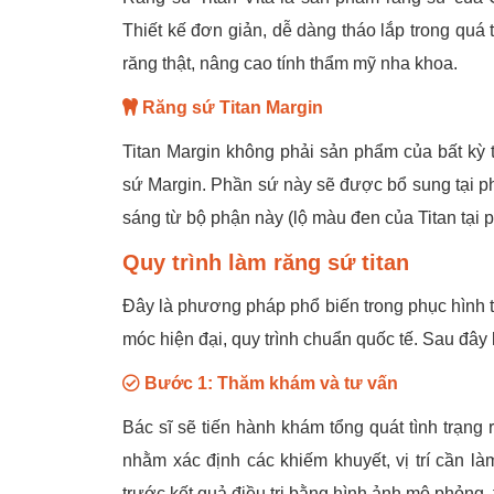
Thiết kế đơn giản, dễ dàng tháo lắp trong quá 
răng thật, nâng cao tính thẩm mỹ nha khoa.
Răng sứ Titan Margin
Titan Margin không phải sản phẩm của bất kỳ 
sứ Margin. Phần sứ này sẽ được bổ sung tại ph
sáng từ bộ phận này (lộ màu đen của Titan tại 
Quy trình làm răng sứ titan
Đây là phương pháp phổ biến trong phục hình th
móc hiện đại, quy trình chuẩn quốc tế. Sau đây l
Bước 1: Thăm khám và tư vấn
Bác sĩ sẽ tiến hành khám tổng quát tình trạn
nhằm xác định các khiếm khuyết, vị trí cần l
trước kết quả điều trị bằng hình ảnh mô phỏng, 