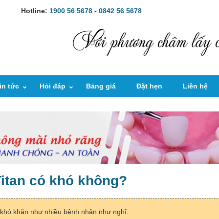
Hotline:
1900 56 5678
-
0842 56 5678
in tức
Hỏi đáp
Bảng giá
Đặt hẹn
Liên hệ
itan có khó không?
 khó khăn như nhiều bệnh nhân như nghĩ.