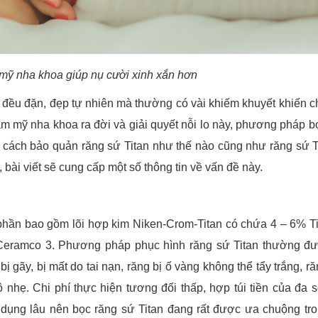
mỹ nha khoa giúp nụ cười xinh xắn hơn
ều đặn, đẹp tự nhiên mà thường có vài khiếm khuyết khiến c
thẩm mỹ nha khoa ra đời và giải quyết nỗi lo này, phương pháp b
, cách bảo quản răng sứ Titan như thế nào cũng như răng sứ T
 bài viết sẽ cung cấp một số thông tin về vấn đề này.
h phần bao gồm lõi hợp kim Niken-Crom-Titan có chứa 4 – 6% T
Ceramco 3. Phương pháp phục hình răng sứ Titan thường đ
ị gãy, bị mất do tai nạn, răng bị ố vàng không thể tẩy trắng, r
nhẹ. Chi phí thực hiện tương đối thấp, hợp túi tiền của đa 
 dụng lâu nên bọc răng sứ Titan đang rất được ưa chuộng tr