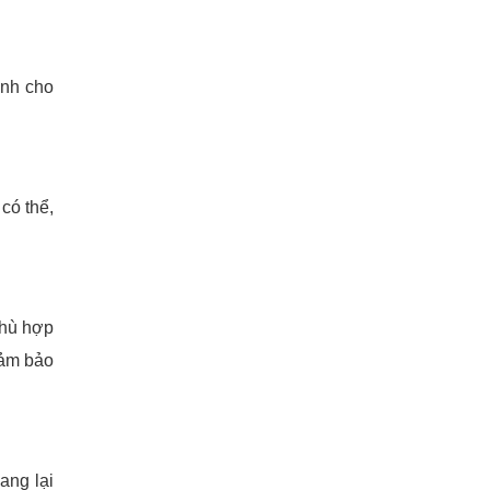
ỉnh cho
có thể,
phù hợp
đảm bảo
ang lại