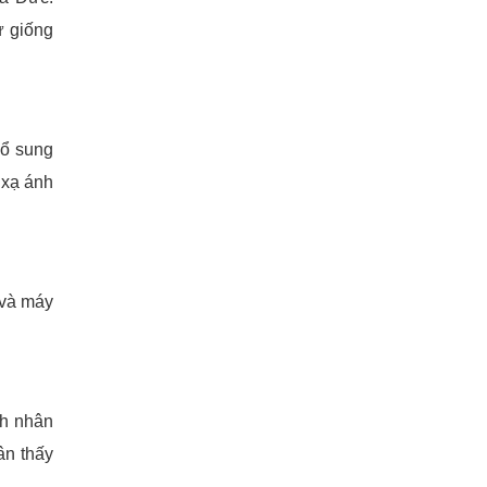
ứ giống
bổ sung
 xạ ánh
 và máy
nh nhân
ân thấy