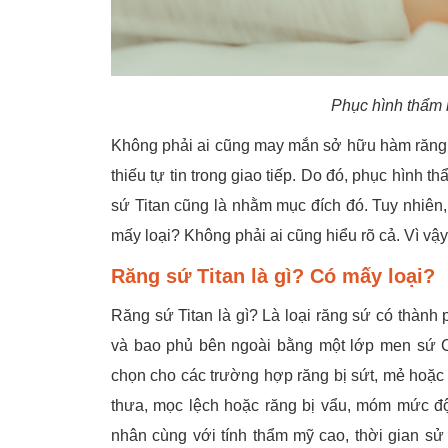
Phục hình thẩm 
Không phải ai cũng may mắn sở hữu hàm răng đ
thiếu tự tin trong giao tiếp. Do đó, phục hình 
sứ Titan cũng là nhằm mục đích đó. Tuy nhiên
mấy loại? Không phải ai cũng hiểu rõ cả. Vì vậy,
Răng sứ Titan là gì? Có mấy loại?
Răng sứ Titan là gì? Là loại răng sứ có thàn
và bao phủ bên ngoài bằng một lớp men sứ 
chọn cho các trường hợp răng bị sứt, mẻ hoặc b
thưa, mọc lệch hoặc răng bị vẩu, móm mức độ 
nhân cùng với tính thẩm mỹ cao, thời gian sử