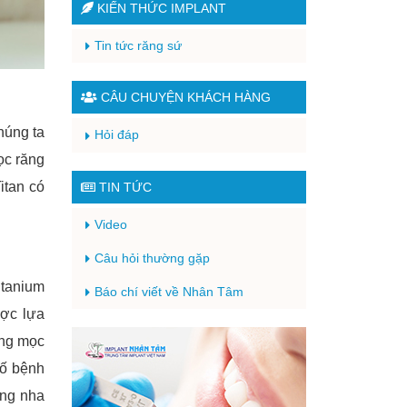
KIẾN THỨC IMPLANT
Tin tức răng sứ
CÂU CHUYỆN KHÁCH HÀNG
húng ta
Hỏi đáp
ọc răng
itan có
TIN TỨC
Video
Câu hỏi thường gặp
itanium
Báo chí viết về Nhân Tâm
ược lựa
ăng mọc
số bệnh
ong nha